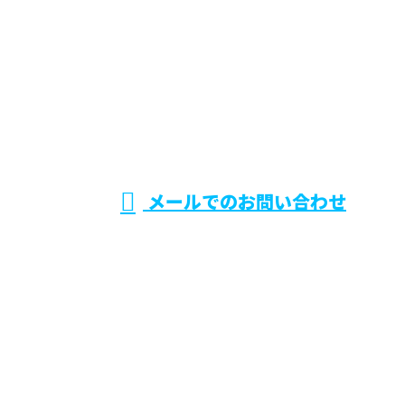
お電話でのお問い合わせ
0475-53-6166
株式会社ウ
受付／8：00～17：00
※弊社業務と関係の無い営業電話お断り
メールでのお問い合わせ
ェルテック
ホーム
業務案内
施工実績
採用情報