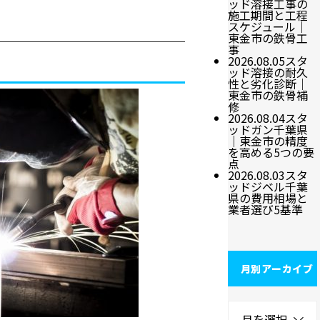
ッド溶接工事の
施工期間と工程
スケジュール｜
東金市の鉄骨工
事
2026.08.05
スタ
ッド溶接の耐久
性と劣化診断｜
東金市の鉄骨補
修
2026.08.04
スタ
ッドガン千葉県
｜東金市の精度
を高める5つの要
点
2026.08.03
スタ
ッドジベル千葉
県の費用相場と
業者選び5基準
月別アーカイブ
月を選択