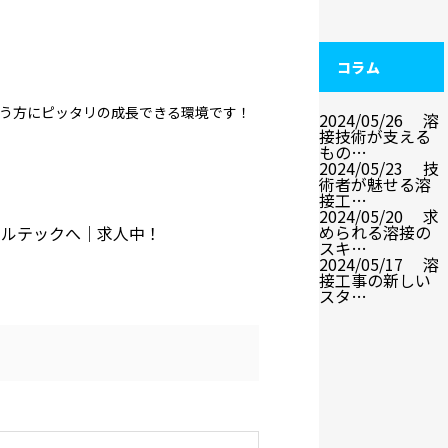
コラム
う方にピッタリの成長できる環境です！
2024/05/26
溶
接技術が支える
もの…
2024/05/23
技
術者が魅せる溶
接工…
2024/05/20
求
められる溶接の
ェルテックへ｜求人中！
スキ…
2024/05/17
溶
接工事の新しい
スタ…