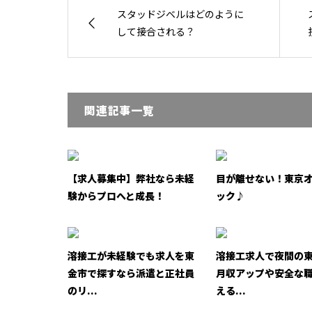
スタッドジベルはどのように
して接合される？
関連記事一覧
【求人募集中】弊社なら未経
目が離せない！東京
験からプロへと成長！
ック♪
溶接工が未経験でも求人を東
溶接工求人で夜間の
金市で探すなら派遣と正社員
月収アップや安全な
のリ...
える...