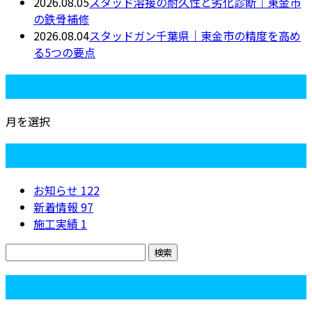
2026.08.05
スタッド溶接の耐久性と劣化診断｜東金市
の鉄骨補修
2026.08.04
スタッドガン千葉県｜東金市の精度を高め
る5つの要点
月別アーカイブ
月を選択
カテゴリー
お知らせ
122
新着情報
97
施工実績
1
コラム