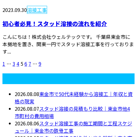
2023.09.30
溶接工事
初心者必見！スタッド溶接の流れを紹介
こんにちは！株式会社ウェルテックです。 千葉県東金市に
本拠地を置き、関東一円でスタッド溶接工事を行っておりま
す...
1
…
3
4
5
6
7
…
9
最近の投稿
2026.08.08
東金市で50代未経験から溶接工｜年収と資
格の現実
2026.08.07
スタッド溶接の見積もり比較｜東金市他4
市町村の費用相場
2026.08.06
スタッド溶接工事の施工期間と工程スケジ
ュール｜東金市の鉄骨工事